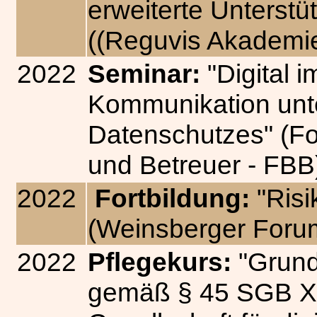
erweiterte Unters
((Reguvis Akadem
2022
Seminar:
"Digital 
Kommunikation unte
Datenschutzes" (Fo
und Betreuer - FBB
2022
Fortbildung:
"Risi
(Weinsberger Foru
2022
Pflegekurs:
"Grund
gemäß § 45 SGB XI