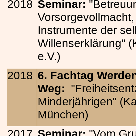
2018
Seminar:
"Betreuu
Vorsorgevollmacht,
Instrumente der se
Willenserklärung"
e.V.)
2018
6. Fachtag Werden
Weg:
"Freiheitse
Minderjährigen" (K
München)
2017
Seminar:
"Vom Grun