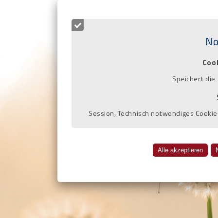
Soziale
No
Büro für rechtlich
Coo
Speichert die
Session, Technisch notwendiges Cookies