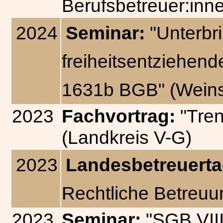
Berufsbetreuer:inne
2024
Seminar:
"Unterbr
freiheitsentziehen
1631b BGB" (Weins
2023
Fachvortrag:
"Tre
(Landkreis V-G)
2023
Landesbetreuert
Rechtliche Betreuu
2023
Seminar:
"SGB VIII