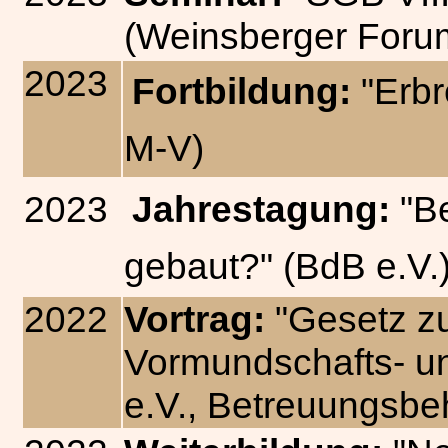
(Weinsberger Foru
2023
Fortbildung:
"Erb
M-V)
2023
Jahrestagung:
"B
gebaut?" (BdB e.V.
2022
Vortrag:
"Gesetz z
Vormundschafts- u
e.V., Betreuungsbe