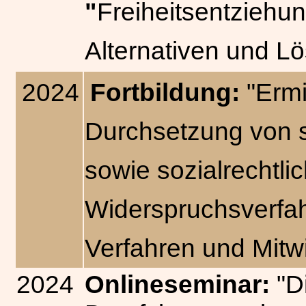
"
Freiheitsentziehu
Alternativen und L
2024
Fortbildung:
"Erm
Durchsetzung von s
sowie sozialrechtli
Widerspruchsverfahr
Verfahren und Mitwi
2024
Onlineseminar:
"D