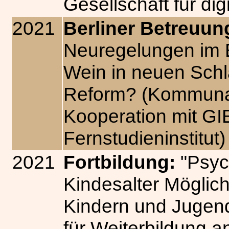
Gesellschaft für di
2021
Berliner Betreuu
Neuregelungen im B
Wein in neuen Schl
Reform? (Kommunal
Kooperation mit GIB
Fernstudieninstitut)
2021
Fortbildung:
"Psyc
Kindesalter Möglich
Kindern und Jugend
für Weiterbildung 