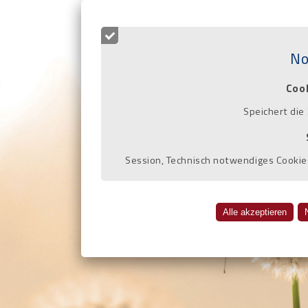
Soziale
No
Büro für rechtlich
Coo
Speichert die
Session, Technisch notwendiges Cookies